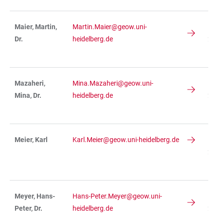
Maier, Martin,
Martin.Maier@geow.uni-
IN
Dr.
heidelberg.de
236
R 
Mazaheri,
Mina.Mazaheri@geow.uni-
IN
Mina, Dr.
heidelberg.de
234
R 
Meier, Karl
Karl.Meier@geow.uni-heidelberg.de
IN
234
R 
Meyer, Hans-
Hans-Peter.Meyer@geow.uni-
IN
Peter, Dr.
heidelberg.de
236