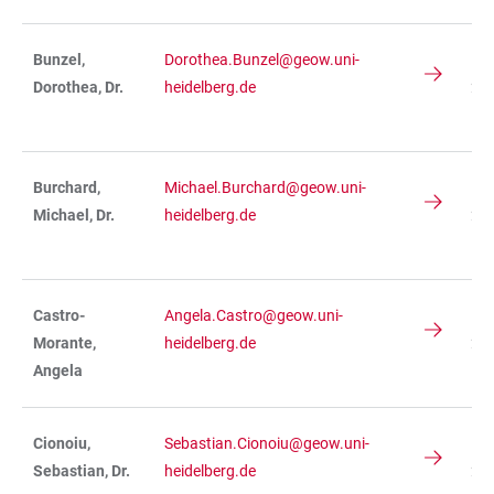
Bunzel,
Dorothea.Bunzel@geow.uni-
IN
Dorothea, Dr.
heidelberg.de
234
R 
Burchard,
Michael.Burchard@geow.uni-
IN
Michael, Dr.
heidelberg.de
236
R 
Castro-
Angela.Castro@geow.uni-
IN
Morante,
heidelberg.de
236
Angela
R 
Cionoiu,
Sebastian.Cionoiu@geow.uni-
IN
Sebastian, Dr.
heidelberg.de
236