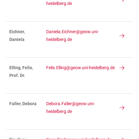
heidelberg.de
234
R 
Eichner,
Daniela.Eichner@geow.uni-
IN
Daniela
heidelberg.de
234
R 
Elling, Felix,
Felix.Elling@geow.uni-heidelberg.de
IN
Prof. Dr.
236
R 
Faller, Debora
Debora.Faller@geow.uni-
IN
heidelberg.de
236
R 