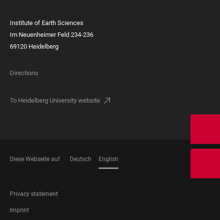
Institute of Earth Sciences
Im Neuenheimer Feld 234-236
69120 Heidelberg
Directions
To Heidelberg University website
Diese Webseite auf
Deutsch
English
LANGUAGES
FOOTER
Privacy statement
LEGAL
Imprint