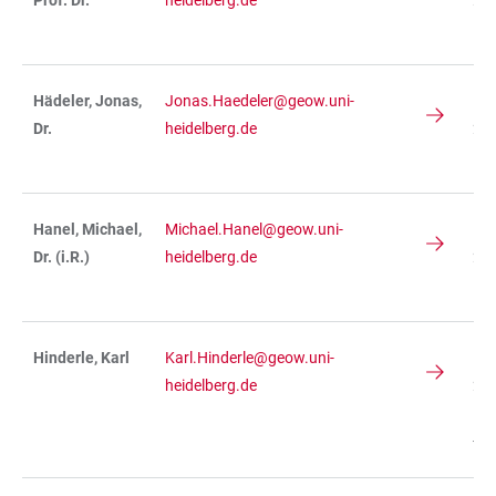
Prof. Dr.
heidelberg.de
234
R 
Hädeler, Jonas,
Jonas.Haedeler@geow.uni-
IN
Dr.
heidelberg.de
236
R 
Hanel, Michael,
Michael.Hanel@geow.uni-
IN
Dr. (i.R.)
heidelberg.de
236
R 
Hinderle, Karl
Karl.Hinderle@geow.uni-
IN
heidelberg.de
236
R
-01