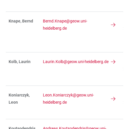
R 
Knape, Bernd
Bernd.Knape@geow.uni-
IN
heidelberg.de
236
R
11
Kolb, Laurin
Laurin.Kolb@geow.uni-heidelberg.de
IN
234
R 
Koniarczyk,
Leon.Koniarczyk@geow.uni-
IN
Leon
heidelberg.de
234
R 
Koutsodendris,
Andreas.Koutsodendris@geow.uni-
IN