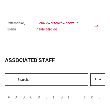
234
R 
Zwerschke,
Elena.Zwerschke@geow.uni-
IN
Elena
heidelberg.de
236
R
11
ASSOCIATED STAFF
FG
TABLE
FILTERS
#
A
B
C
D
E
F
G
H
I
J
K
L
M