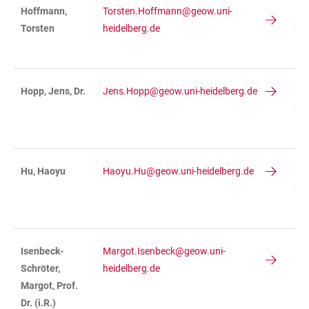
Hoffmann,
Torsten.Hoffmann@geow.uni-
IN
Torsten
heidelberg.de
234
R 
Hopp, Jens, Dr.
Jens.Hopp@geow.uni-heidelberg.de
IN
236
R 
Hu, Haoyu
Haoyu.Hu@geow.uni-heidelberg.de
IN
236
R 
Isenbeck-
Margot.Isenbeck@geow.uni-
Schröter,
heidelberg.de
Margot, Prof.
Dr. (i.R.)