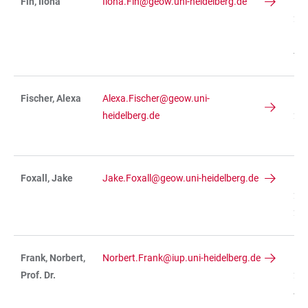
Fin, Ilona
Ilona.Fin@geow.uni-heidelberg.de
IN
236
R
-02
Fischer, Alexa
Alexa.Fischer@geow.uni-
IN
heidelberg.de
234
R 
Foxall, Jake
Jake.Foxall@geow.uni-heidelberg.de
IN
234
21
Frank, Norbert,
Norbert.Frank@iup.uni-heidelberg.de
IN
Prof. Dr.
229
42