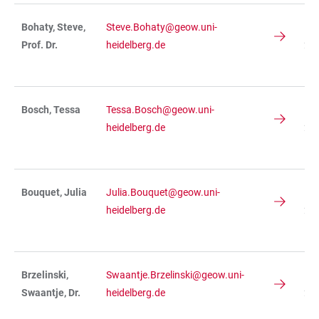
Bohaty, Steve,
Steve.Bohaty@geow.uni-
IN
Prof. Dr.
heidelberg.de
234
R 
Bosch, Tessa
Tessa.Bosch@geow.uni-
IN
heidelberg.de
234
R 
Bouquet, Julia
Julia.Bouquet@geow.uni-
IN
heidelberg.de
234
R 
Brzelinski,
Swaantje.Brzelinski@geow.uni-
IN
Swaantje, Dr.
heidelberg.de
234
R 