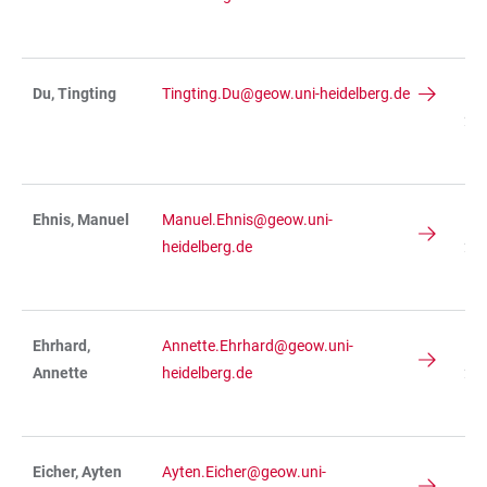
R 
Du, Tingting
Tingting.Du@geow.uni-heidelberg.de
IN
234
R 
Ehnis, Manuel
Manuel.Ehnis@geow.uni-
IN
heidelberg.de
23
R 
Ehrhard,
Annette.Ehrhard@geow.uni-
IN
Annette
heidelberg.de
234
R 
Eicher, Ayten
Ayten.Eicher@geow.uni-
IN