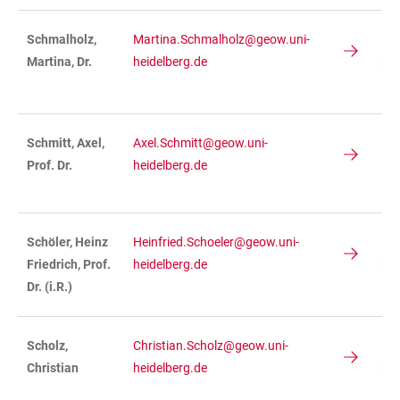
Schmalholz,
Martina.Schmalholz@geow.uni-
IN
Martina, Dr.
heidelberg.de
234
R 
Schmitt, Axel,
Axel.Schmitt@geow.uni-
Prof. Dr.
heidelberg.de
Schöler, Heinz
Heinfried.Schoeler@geow.uni-
IN
Friedrich, Prof.
heidelberg.de
236
Dr. (i.R.)
R 
Scholz,
Christian.Scholz@geow.uni-
IN
Christian
heidelberg.de
236
R 