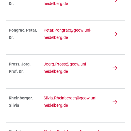
Dr.
heidelberg.de
236
R 
Pongrac, Petar,
Petar.Pongrac@geow.uni-
IN
Dr.
heidelberg.de
236
R 
Pross, Jörg,
Joerg.Pross@geow.uni-
IN
Prof. Dr.
heidelberg.de
234
R 
Rheinberger,
Silvia.Rheinberger@geow.uni-
IN
Silvia
heidelberg.de
236
R 