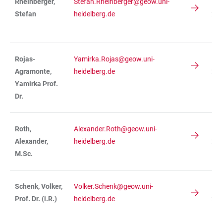
Rheinberger,
Stefan.Rheinberger@geow.uni-
IN
Stefan
heidelberg.de
236
R 
Rojas-
Yamirka.Rojas@geow.uni-
IN
Agramonte,
heidelberg.de
236
Yamirka Prof.
R 
Dr.
Roth,
Alexander.Roth@geow.uni-
IN
Alexander,
heidelberg.de
234
M.Sc.
R 
Schenk, Volker,
Volker.Schenk@geow.uni-
IN
Prof. Dr. (i.R.)
heidelberg.de
236
R 