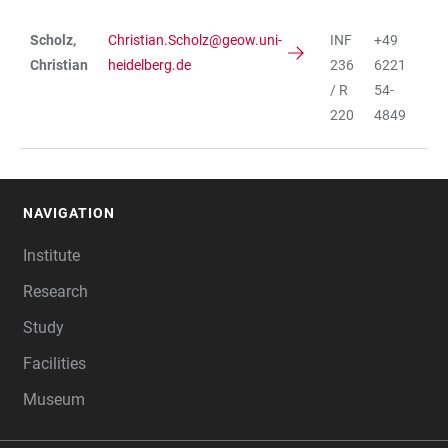
Scholz,
Christian.Scholz@geow.uni-
INF
+49
TABLE
Christian
heidelberg.de
236
6221
/ R
54-
220
4849
NAVIGATION
FOOTER
Institute
Research
Study
Facilities
Museum