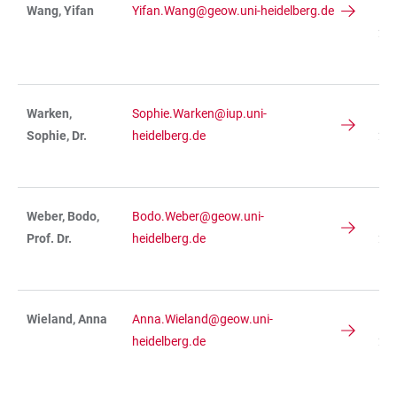
Wang, Yifan
Yifan.Wang@geow.uni-heidelberg.de
IN
236
R 
Warken,
Sophie.Warken@iup.uni-
IN
Sophie, Dr.
heidelberg.de
234
R 
Weber, Bodo,
Bodo.Weber@geow.uni-
IN
Prof. Dr.
heidelberg.de
23
R 
Wieland, Anna
Anna.Wieland@geow.uni-
IN
heidelberg.de
236
R
11