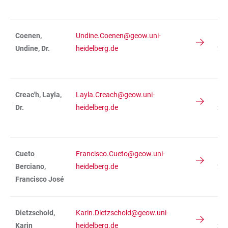
R 
Coenen,
Undine.Coenen@geow.uni-
IN
Undine, Dr.
heidelberg.de
234
R 
Creac'h, Layla,
Layla.Creach@geow.uni-
IN
Dr.
heidelberg.de
234
R 
Cueto
Francisco.Cueto@geow.uni-
IN
Berciano,
heidelberg.de
234
Francisco José
R 
Dietzschold,
Karin.Dietzschold@geow.uni-
IN
Karin
heidelberg.de
236