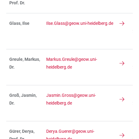
Prof. Dr.
R 
Glass, Ilse
Ilse.Glass@geow.uni-heidelberg.de
IN
236
R 
Greule, Markus,
Markus.Greule@geow.uni-
IN
Dr.
heidelberg.de
236
R 
Groß, Jasmin,
Jasmin.Gross@geow.uni-
IN
Dr.
heidelberg.de
234
R 
Gürer, Derya,
Derya.Guerer@geow.uni-
IN