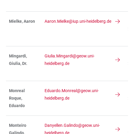
R 
Mielke, Aaron
Aaron.Mielke@iup.uni-heidelberg.de
IN
234
R 
Mingardi,
Giulia.Mingardi@geow.uni-
IN
Giulia, Dr.
heidelberg.de
236
R 
Monreal
Eduardo.Monreal@geow.uni-
IN
Roque,
heidelberg.de
236
Eduardo
R 
Monteiro
Danyellen.Galindo@geow.uni-
IN
Galindo,
heidelberg.de
236