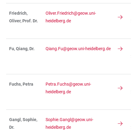
Friedrich,
Oliver.Friedrich@geow.uni-
IN
Oliver, Prof. Dr.
heidelberg.de
234
R 
Fu, Qiang, Dr.
Qiang.Fu@geow.uni-heidelberg.de
IN
234
R4
Fuchs, Petra
Petra.Fuchs@geow.uni-
IN
heidelberg.de
234
R 
Gangl, Sophie,
Sophie.Gangl@geow.uni-
IN
Dr.
heidelberg.de
234
R 