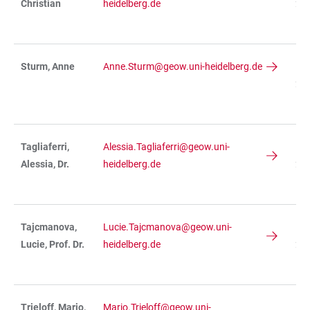
Christian
heidelberg.de
234
R 
Sturm, Anne
Anne.Sturm@geow.uni-heidelberg.de
IN
236
R 
Tagliaferri,
Alessia.Tagliaferri@geow.uni-
IN
Alessia, Dr.
heidelberg.de
236
R 
Tajcmanova,
Lucie.Tajcmanova@geow.uni-
IN
Lucie, Prof. Dr.
heidelberg.de
236
R 
Trieloff, Mario,
Mario.Trieloff@geow.uni-
IN