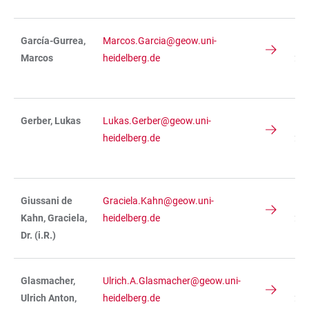
García-Gurrea,
Marcos.Garcia@geow.uni-
IN
Marcos
heidelberg.de
236
R 
Gerber, Lukas
Lukas.Gerber@geow.uni-
IN
heidelberg.de
234
R 
Giussani de
Graciela.Kahn@geow.uni-
IN
Kahn, Graciela,
heidelberg.de
236
Dr. (i.R.)
R 
Glasmacher,
Ulrich.A.Glasmacher@geow.uni-
IN
Ulrich Anton,
heidelberg.de
234