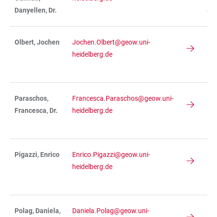
Danyellen, Dr.
41
Olbert, Jochen
Jochen.Olbert@geow.uni-
IN
heidelberg.de
234
R 
Paraschos,
Francesca.Paraschos@geow.uni-
IN
Francesca, Dr.
heidelberg.de
234
R 
Pigazzi, Enrico
Enrico.Pigazzi@geow.uni-
IN
heidelberg.de
236
R 
Polag, Daniela,
Daniela.Polag@geow.uni-
IN