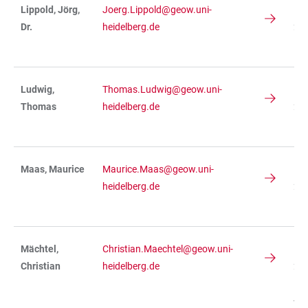
Lippold, Jörg,
Joerg.Lippold@geow.uni-
IN
Dr.
heidelberg.de
234
R 
Ludwig,
Thomas.Ludwig@geow.uni-
IN
Thomas
heidelberg.de
236
R 
Maas, Maurice
Maurice.Maas@geow.uni-
IN
heidelberg.de
236
R 
Mächtel,
Christian.Maechtel@geow.uni-
IN
Christian
heidelberg.de
236
R
-01