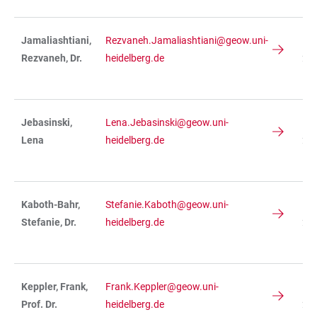
Jamaliashtiani,
Rezvaneh.Jamaliashtiani@geow.uni-
IN
Rezvaneh, Dr.
heidelberg.de
236
R 
Jebasinski,
Lena.Jebasinski@geow.uni-
IN
Lena
heidelberg.de
234
R 
Kaboth-Bahr,
Stefanie.Kaboth@geow.uni-
IN
Stefanie, Dr.
heidelberg.de
234
R 
Keppler, Frank,
Frank.Keppler@geow.uni-
IN
Prof. Dr.
heidelberg.de
236