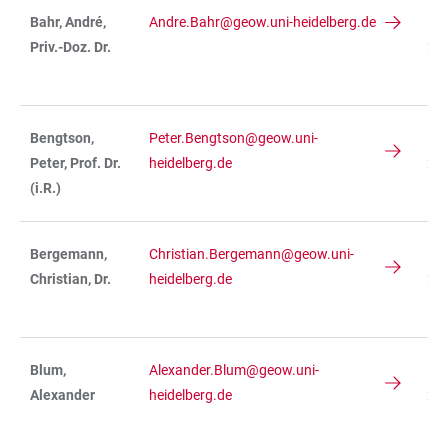
Bahr, André,
Andre.Bahr@geow.uni-heidelberg.de
IN
Priv.-Doz. Dr.
234
R 
Bengtson,
Peter.Bengtson@geow.uni-
IN
Peter, Prof. Dr.
heidelberg.de
234
(i.R.)
R 
Bergemann,
Christian.Bergemann@geow.uni-
IN
Christian, Dr.
heidelberg.de
236
R 
Blum,
Alexander.Blum@geow.uni-
IN
Alexander
heidelberg.de
236
R 