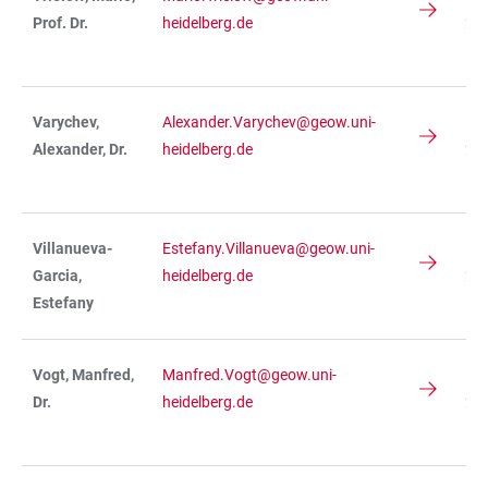
Prof. Dr.
heidelberg.de
236
R 
Varychev,
Alexander.Varychev@geow.uni-
IN
Alexander, Dr.
heidelberg.de
236
R 
Villanueva-
Estefany.Villanueva@geow.uni-
IN
Garcia,
heidelberg.de
236
Estefany
R 
Vogt, Manfred,
Manfred.Vogt@geow.uni-
IN
Dr.
heidelberg.de
234
R 