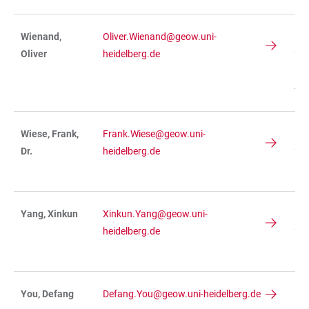
Wienand,
Oliver.Wienand@geow.uni-
IN
Oliver
heidelberg.de
236
R
-02
Wiese, Frank,
Frank.Wiese@geow.uni-
IN
Dr.
heidelberg.de
234
R 
Yang, Xinkun
Xinkun.Yang@geow.uni-
IN
heidelberg.de
236
R 
You, Defang
Defang.You@geow.uni-heidelberg.de
IN