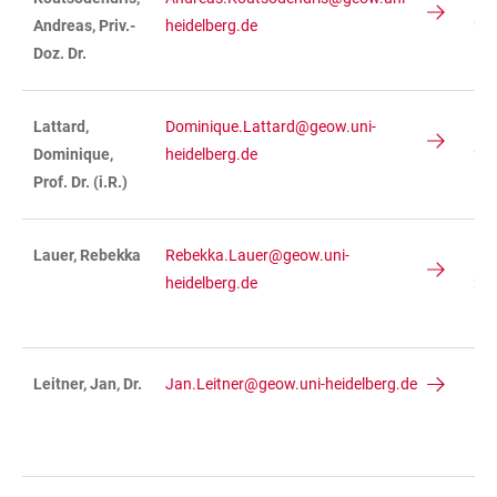
Andreas, Priv.-
heidelberg.de
234
Doz. Dr.
R 
Lattard,
Dominique.Lattard@geow.uni-
IN
Dominique,
heidelberg.de
236
Prof. Dr. (i.R.)
R 
Lauer, Rebekka
Rebekka.Lauer@geow.uni-
IN
heidelberg.de
236
R 
Leitner, Jan, Dr.
Jan.Leitner@geow.uni-heidelberg.de