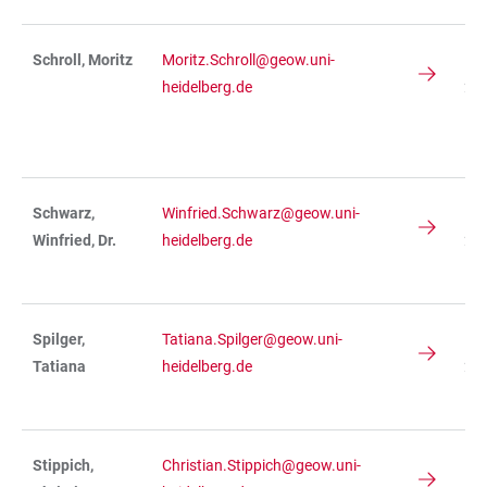
Schroll, Moritz
Moritz.Schroll@geow.uni-
IN
heidelberg.de
236
R
11
Schwarz,
Winfried.Schwarz@geow.uni-
IN
Winfried, Dr.
heidelberg.de
236
R 
Spilger,
Tatiana.Spilger@geow.uni-
IN
Tatiana
heidelberg.de
234
R 
Stippich,
Christian.Stippich@geow.uni-
IN