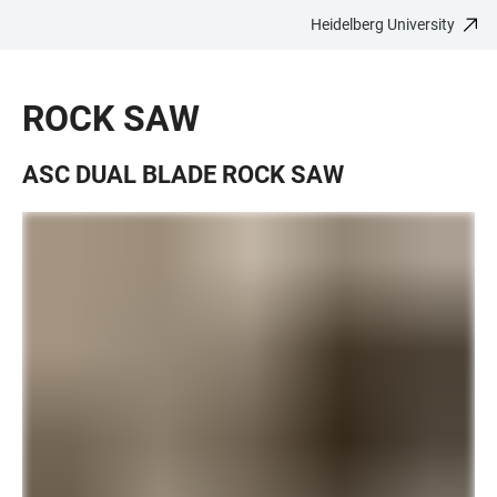
Heidelberg University
JUMP
OPEN
OPEN
ACCESSIBILITY
TO
MAIN
SEARCH
LINKS
MAIN
NAVIGATION
FORM
ROCK SAW
CONTENT
ASC DUAL BLADE ROCK SAW