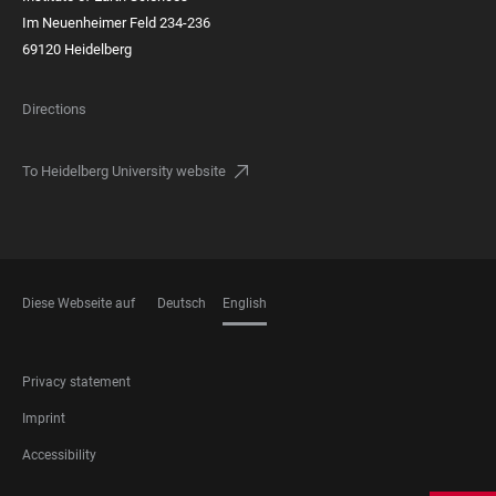
Im Neuenheimer Feld 234-236
69120 Heidelberg
Directions
To Heidelberg University website
Diese Webseite auf
Deutsch
English
LANGUAGES
FOOTER
Privacy statement
LEGAL
Imprint
Accessibility