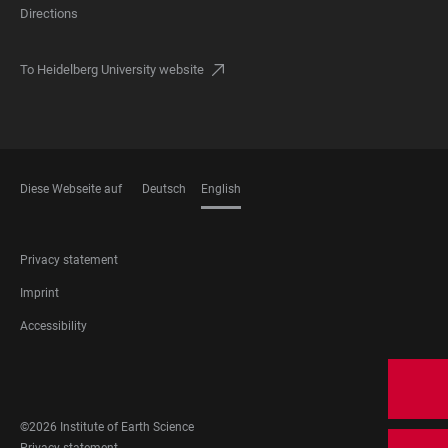
Directions
To Heidelberg University website
Diese Webseite auf
Deutsch
English
LANGUAGES
FOOTER
Privacy statement
LEGAL
Imprint
Accessibility
FOOTER
SOCIAL
MEDIA
©2026 Institute of Earth Science