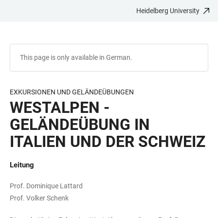
Heidelberg University
JUMP
OPEN
OPEN
ACCESSIBILITY
TO
MAIN
SEARCH
LINKS
MAIN
NAVIGATION
FORM
CONTENT
This page is only available in German.
EXKURSIONEN UND GELÄNDEÜBUNGEN
WESTALPEN -
GELÄNDEÜBUNG IN
ITALIEN UND DER SCHWEIZ
Leitung
Prof. Dominique Lattard
Prof. Volker Schenk