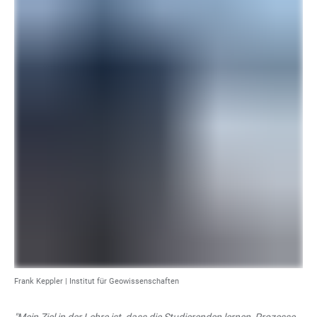
Frank Keppler |
Institut für Geowissenschaften
"Mein Ziel in der Lehre ist, dass die Studierenden lernen, Prozesse