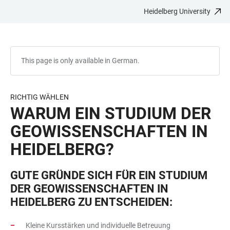
Heidelberg University
JUMP
OPEN
OPEN
ACCESSIBILITY
TO
MAIN
SEARCH
LINKS
MAIN
NAVIGATION
FORM
CONTENT
This page is only available in German.
RICHTIG WÄHLEN
WARUM EIN STUDIUM DER
GEOWISSENSCHAFTEN IN
HEIDELBERG?
GUTE GRÜNDE SICH FÜR EIN STUDIUM
DER GEOWISSENSCHAFTEN IN
HEIDELBERG ZU ENTSCHEIDEN:
Kleine Kursstärken und individuelle Betreuung