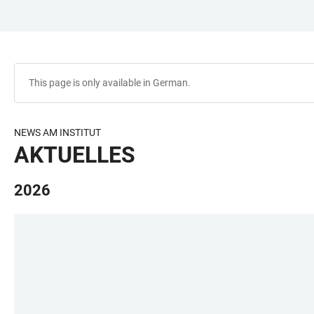
JUMP
OPEN
OPEN
ACCESSIBILITY
TO
MAIN
SEARCH
LINKS
MAIN
NAVIGATION
FORM
CONTENT
This page is only available in German.
NEWS AM INSTITUT
AKTUELLES
2026