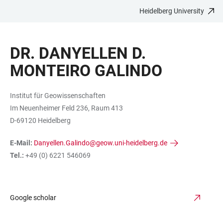
Heidelberg University
JUMP
OPEN
OPEN
ACCESSIBILITY
TO
MAIN
SEARCH
LINKS
MAIN
NAVIGATION
FORM
DR. DANYELLEN D.
CONTENT
MONTEIRO GALINDO
Institut für Geowissenschaften
Im Neuenheimer Feld 236, Raum 413
D-69120 Heidelberg
E-Mail:
Danyellen.Galindo@geow.uni-heidelberg.de
Tel.:
+49 (0) 6221 546069
Google scholar