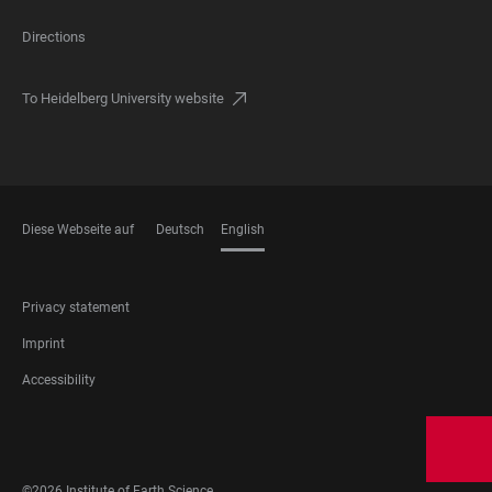
Directions
To Heidelberg University website
Diese Webseite auf
Deutsch
English
LANGUAGES
FOOTER
Privacy statement
LEGAL
Imprint
Accessibility
FOOTER
SOCIAL
MEDIA
©2026 Institute of Earth Science