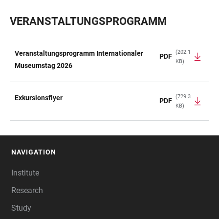
VERANSTALTUNGSPROGRAMM
(202.1
Veranstaltungsprogramm Internationaler
PDF
KB)
TABLE
Museumstag 2026
(729.3
Exkursionsflyer
PDF
KB)
NAVIGATION
FOOTER
Institute
Research
Study