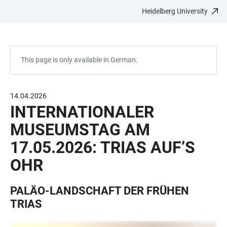
Heidelberg University
JUMP
OPEN
OPEN
ACCESSIBILITY
TO
MAIN
SEARCH
LINKS
MAIN
NAVIGATION
FORM
CONTENT
This page is only available in German.
14.04.2026
INTERNATIONALER
MUSEUMSTAG AM
17.05.2026: TRIAS AUF’S
OHR
PALÄO-LANDSCHAFT DER FRÜHEN
TRIAS