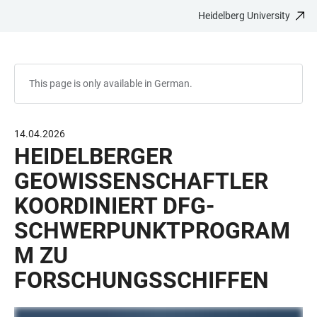
Heidelberg University
JUMP
OPEN
OPEN
ACCESSIBILITY
TO
MAIN
SEARCH
LINKS
MAIN
NAVIGATION
FORM
CONTENT
This page is only available in German.
14.04.2026
HEIDELBERGER
GEOWISSENSCHAFTLER
KOORDINIERT DFG-
SCHWERPUNKTPROGRAM
M ZU
FORSCHUNGSSCHIFFEN