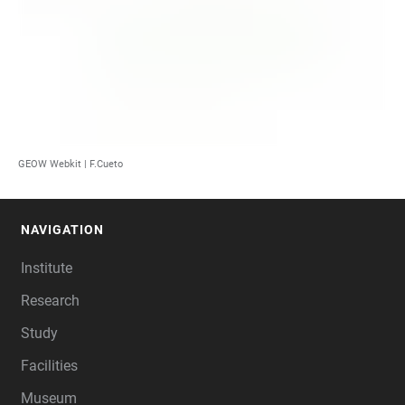
GEOW Webkit | F.Cueto
NAVIGATION
FOOTER
Institute
Research
Study
Facilities
Museum