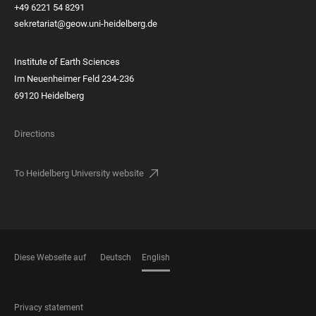
+49 6221 54 8291
sekretariat@geow.uni-heidelberg.de
Institute of Earth Sciences
Im Neuenheimer Feld 234-236
69120 Heidelberg
Directions
To Heidelberg University website
Diese Webseite auf
Deutsch
English
LANGUAGES
FOOTER
Privacy statement