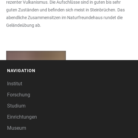
rezenter Vulkanismus. Die Aufschlüsse sind in guten bis sehr
guten Zuständen und befinden sich meist in Steinbrüchen. Das
abendliche Zusammensitzen im Naturfreundehaus rundet die
Geländeübung ab.
NAVIGATION
FOOTER
Institut
+
3
Forschung
Studium
Einrichtungen
Museum