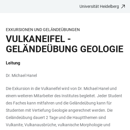
Universität Heidelberg
ZUM
HAUPTNAVIGATION
WEBSEITENSUCHE
LINKS
HAUPTINHALT
ÖFFNEN
ÖFFNEN
ZUR
BARRIEREFREIHEIT
EXKURSIONEN UND GELÄNDEÜBUNGEN
VULKANEIFEL -
GELÄNDEÜBUNG GEOLOGIE
Leitung
Dr. Michael Hanel
Die Exkursion in die Vulkaneifel wird von Dr. Michael Hanel und
einem weiteren Mitarbeiter des Institutes begleitet. Jeder Student
des Faches kann mitfahren und die Geländeübung kann für
Studenten mit Vertiefung Geologie angerechnet werden. Die
Geländeübung dauert 2 Tage und die Hauptthemen sind
Vulkanite, Vulkanausbrüche, vulkanische Morphologie und