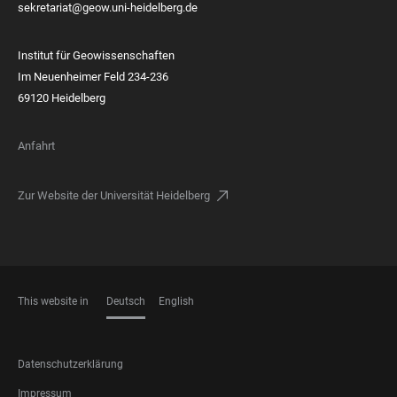
sekretariat@geow.uni-heidelberg.de
Institut für Geowissenschaften
Im Neuenheimer Feld 234-236
69120 Heidelberg
Anfahrt
Zur Website der Universität Heidelberg
This website in
Deutsch
English
SPRACHEN
FOOTER
Datenschutzerklärung
LEGAL
Impressum