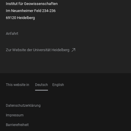
Institut für Geowissenschaften
Im Neuenheimer Feld 234-236
69120 Heidelberg
Anfahrt
Zur Website der Universität Heidelberg
This website in
Deutsch
English
SPRACHEN
FOOTER
Datenschutzerklärung
LEGAL
Impressum
Barrierefreiheit