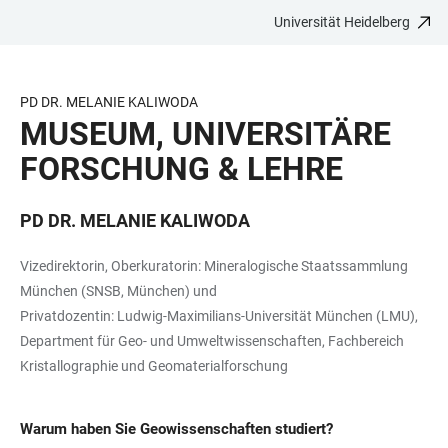
Universität Heidelberg
ZUM
HAUPTNAVIGATION
WEBSEITENSUCHE
LINKS
HAUPTINHALT
ÖFFNEN
ÖFFNEN
ZUR
BARRIEREFREIHEIT
PD DR. MELANIE KALIWODA
MUSEUM, UNIVERSITÄRE
FORSCHUNG & LEHRE
PD DR. MELANIE KALIWODA
Vizedirektorin, Oberkuratorin: Mineralogische Staatssammlung
München (SNSB, München) und
Privatdozentin: Ludwig-Maximilians-Universität München (LMU),
Department für Geo- und Umweltwissenschaften, Fachbereich
Kristallographie und Geomaterialforschung
Warum haben Sie Geowissenschaften studiert?