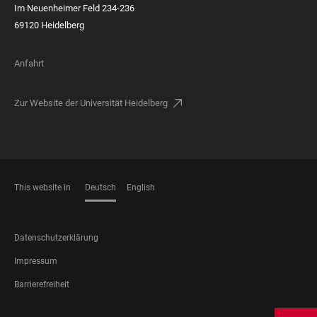
Im Neuenheimer Feld 234-236
69120 Heidelberg
Anfahrt
Zur Website der Universität Heidelberg
This website in
Deutsch
English
SPRACHEN
FOOTER
Datenschutzerklärung
LEGAL
Impressum
Barrierefreiheit