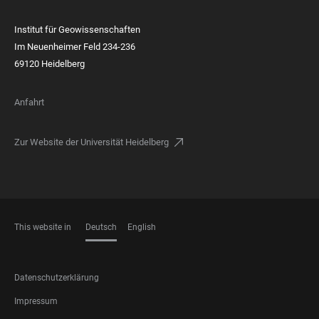
Institut für Geowissenschaften
Im Neuenheimer Feld 234-236
69120 Heidelberg
Anfahrt
Zur Website der Universität Heidelberg
This website in
Deutsch
English
SPRACHEN
FOOTER
Datenschutzerklärung
LEGAL
Impressum