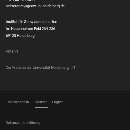
sekretariat@geow.uni-heidelberg.de
Institut für Geowissenschaften
Im Neuenheimer Feld 234-236
69120 Heidelberg
Anfahrt
Zur Website der Universität Heidelberg
This website in
Deutsch
English
SPRACHEN
FOOTER
Datenschutzerklärung