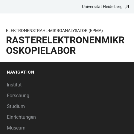
Universität Heidelberg
ZUM
HAUPTNAVIGATION
WEBSEITENSUCHE
LINKS
HAUPTINHALT
ÖFFNEN
ÖFFNEN
ZUR
BARRIEREFREIHEIT
ELEKTRONENSTRAHL-MIKROANALYSATOR (EPMA)
RASTERELEKTRONENMIKR
OSKOPIELABOR
NAVIGATION
FOOTER
Institut
Forschung
Studium
Einrichtungen
Museum