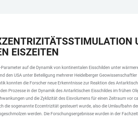
XZENTRIZITÄTSSTIMULATION
N EISZEITEN
arameter auf die Dynamik von kontinentalen Eisschilden unter wärmeren
und den USA unter Beteiligung mehrerer Heidelberger Geowissenschaft
tik konnten die Forscher neue Erkenntnisse zur Reaktion des Antarktisch
en Prozesse in der Dynamik des Antarktischen Eisschildes im frühen Oli
ankungen und die Zyklizität des Eisvolumens für einen Zeitraum vor ca. 2
ch die sogenannte Eccentrizität gesteuert wurde, also die Umlaufbahn der
bgeschmolzen werden. Die Forschungsergebnisse wurden in der Fachzeits