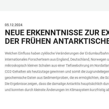
ZUM
HAUPTNAVIGATION
WEBSEITENSUCHE
LINKS
HAUPTINHALT
ÖFFNEN
ÖFFNEN
ZUR
BARRIEREFREIHEIT
05.12.2024
NEUE ERKENNTNISSE ZUR E
DER FRÜHEN ANTARKTISCHE
Welchen Einfluss haben zyklische Veränderungen der Erdumlaufbahn-P
internationales Forscherteam aus England, Deutschland, Norwegen 
mikroskopisch kleinen Schalen aus einer Tiefseebohrung im Nordatlan
CO2-Gehalten als heutzutage gewinnen und somit die zugrundeliegend
geochemische Daten aus Sedimentproben, die es ermöglichten, die Schw
Die Ergebnisse zeigen, dass die damalige Antarktis hauptsächlich dur
und konnten durch kleinste Änderungen im Klimasystem kurzfristig a