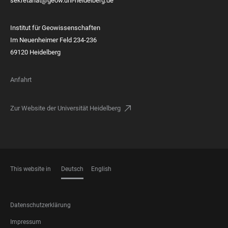
sekretariat@geow.uni-heidelberg.de
Institut für Geowissenschaften
Im Neuenheimer Feld 234-236
69120 Heidelberg
Anfahrt
Zur Website der Universität Heidelberg
This website in
Deutsch
English
SPRACHEN
FOOTER
Datenschutzerklärung
LEGAL
Impressum