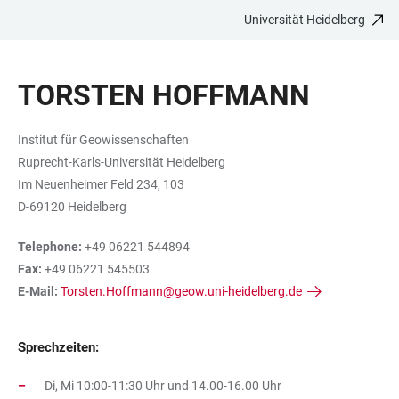
Universität Heidelberg
ZUM
HAUPTNAVIGATION
WEBSEITENSUCHE
LINKS
HAUPTINHALT
ÖFFNEN
ÖFFNEN
ZUR
TORSTEN HOFFMANN
BARRIEREFREIHEIT
Institut für Geowissenschaften
Ruprecht-Karls-Universität Heidelberg
Im Neuenheimer Feld 234, 103
D-69120 Heidelberg
Telephone:
+49 06221 544894
Fax:
+49 06221 545503
E-Mail:
Torsten.Hoffmann@geow.uni-heidelberg.de
Sprechzeiten:
Di, Mi 10:00-11:30 Uhr und 14.00-16.00 Uhr