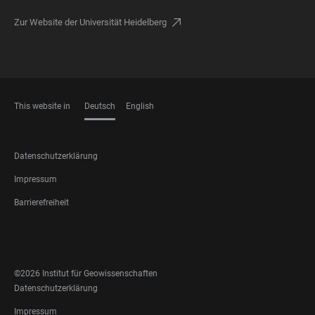
Zur Website der Universität Heidelberg
This website in
Deutsch
English
SPRACHEN
FOOTER
Datenschutzerklärung
LEGAL
Impressum
Barrierefreiheit
FOOTER
SOCIAL
MEDIA
©2026 Institut für Geowissenschaften
FOOTER
Datenschutzerklärung
LEGAL
Impressum