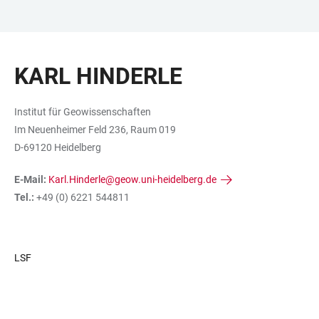
ZUM
HAUPTNAVIGATION
WEBSEITENSUCHE
LINKS
HAUPTINHALT
ÖFFNEN
ÖFFNEN
ZUR
KARL HINDERLE
BARRIEREFREIHEIT
Institut für Geowissenschaften
Im Neuenheimer Feld 236, Raum 019
D-69120 Heidelberg
E-Mail:
Karl.Hinderle@geow.uni-heidelberg.de
Tel.:
+49 (0) 6221 544811
LSF