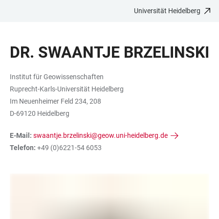
Universität Heidelberg
ZUM
HAUPTNAVIGATION
WEBSEITENSUCHE
LINKS
HAUPTINHALT
ÖFFNEN
ÖFFNEN
ZUR
DR. SWAANTJE BRZELINSKI
BARRIEREFREIHEIT
Institut für Geowissenschaften
Ruprecht-Karls-Universität Heidelberg
Im Neuenheimer Feld 234, 208
D-69120 Heidelberg
E-Mail:
swaantje.brzelinski@geow.uni-heidelberg.de
Telefon:
+49 (0)6221-54 6053