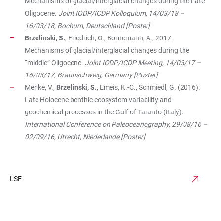
Mechanisms of glacial/interglacial changes during the Late
Oligocene.
Joint
IODP/ICDP Kolloquium, 14/03/18 –
16/03/18, Bochum, Deutschland [Poster]
Brzelinski, S.
, Friedrich, O., Bornemann, A., 2017.
Mechanisms of glacial/interglacial changes during the
“middle” Oligocene.
Joint IODP/ICDP Meeting, 14/03/17 –
16/03/17, Braunschweig, Germany
[Poster]
Menke, V.,
Brzelinski, S.
, Emeis, K.-C., Schmiedl, G. (2016):
Late Holocene benthic ecosystem variability and
geochemical processes in the Gulf of Taranto (Italy).
International Conference on Paleoceanography, 29/08/16 –
02/09/16, Utrecht, Niederlande
[Poster]
LSF