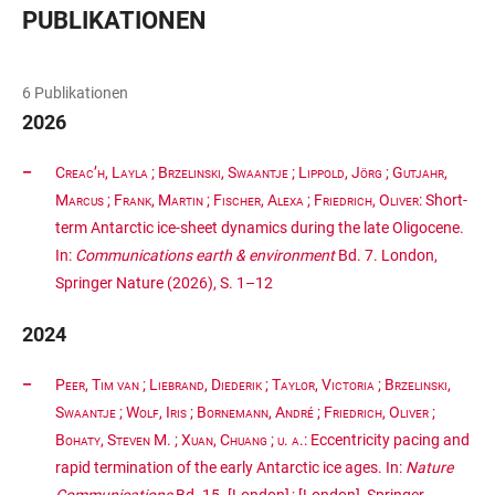
PUBLIKATIONEN
6 Publikationen
2026
Creac’h, Layla
;
Brzelinski, Swaantje
;
Lippold, Jörg
;
Gutjahr,
Marcus
;
Frank, Martin
;
Fischer, Alexa
;
Friedrich, Oliver
: Short-
term Antarctic ice-sheet dynamics during the late Oligocene.
In:
Communications earth & environment
Bd. 7. London,
Springer Nature (2026), S. 1–12
2024
Peer, Tim van
;
Liebrand, Diederik
;
Taylor, Victoria
;
Brzelinski,
Swaantje
;
Wolf, Iris
;
Bornemann, André
;
Friedrich, Oliver
;
Bohaty, Steven M.
;
Xuan, Chuang
; u. a.
: Eccentricity pacing and
rapid termination of the early Antarctic ice ages. In:
Nature
Communications
Bd. 15. [London] ; [London], Springer