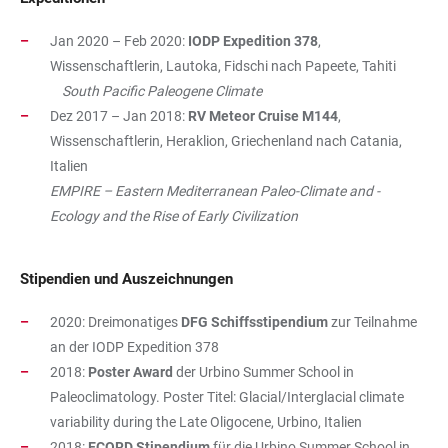
Jan 2020 – Feb 2020:
IODP Expedition 378
,
Wissenschaftlerin, Lautoka, Fidschi nach Papeete, Tahiti
South Pacific Paleogene Climate
Dez 2017 – Jan 2018:
RV Meteor Cruise M144
,
Wissenschaftlerin, Heraklion, Griechenland nach Catania,
Italien
EMPIRE – Eastern Mediterranean Paleo-Climate and -
Ecology and the Rise of Early Civilization
Stipendien und Auszeichnungen
2020: Dreimonatiges
DFG Schiffsstipendium
zur Teilnahme
an der IODP Expedition 378
2018:
Poster Award
der Urbino Summer School in
Paleoclimatology. Poster Titel: Glacial/Interglacial climate
variability during the Late Oligocene, Urbino, Italien
2018:
ECORD Stipendium
für die Urbino Summer School in