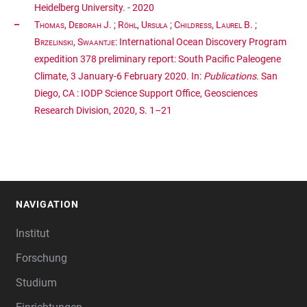
Heidelberg University. - 2020
Thomas, Deborah J.
;
Röhl, Ursula
;
Childress, Laurel B.
;
Brzelinski, Swaantje
: International Ocean Discovery Program
expedition 378 preliminary report: South Pacific Paleogene
Climate, 3 January-6 February 2020. In:
Publications
. San
Diego, CA : IODP Science Support Office, Geosciences
Research Division, 2020, S. 1–21
NAVIGATION
FOOTER
Institut
Forschung
Studium