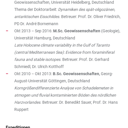
Geowissenschaften, Universität Heidelberg, Deutschland
Thema der Doktorarbeit:
Dynamiken des spät-oligozänen,
antarktischen Eisschildes.
Betreuer: Prof. Dr. Oliver Friedrich,
PD Dr. André Bornemann
Okt 2013 – Sep 2016:
M.Sc. Geowissenschaften
(Geologie),
Universität Hamburg, Deutschland
Late Holocene climate variability in the Gulf of Taranto
(central Mediterranean Sea): Evidence from foraminiferal
fauna and stable isotopes.
Betreuer: Prof. Dr. Gerhard
Schmiedl, Dr. Ulrich Kotthoff
Okt 2010 – Okt 2013:
B.Sc. Geowissenschaften,
Georg-
August-Universität Göttingen, Deutschland
Korngrößendifferenzierte Analyse von Schadelemeten in
atmogen und fluvial kontaminierten Böden des nördlichen
Harzvorlandes.
Betreuer: Dr. Benedikt Sauer, Prof. Dr. Hans
Ruppert
Expeditionen