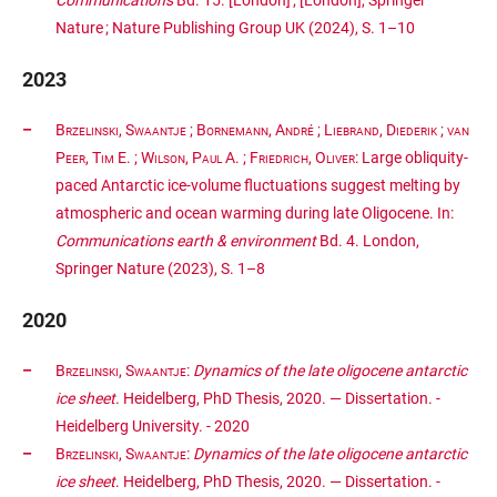
Nature ; Nature Publishing Group UK (2024), S. 1–10
2023
Brzelinski, Swaantje
;
Bornemann, André
;
Liebrand, Diederik
;
van
Peer, Tim E.
;
Wilson, Paul A.
;
Friedrich, Oliver
: Large obliquity-
paced Antarctic ice-volume fluctuations suggest melting by
atmospheric and ocean warming during late Oligocene. In:
Communications earth & environment
Bd. 4. London,
Springer Nature (2023), S. 1–8
2020
Brzelinski, Swaantje
:
Dynamics of the late oligocene antarctic
ice sheet
. Heidelberg, PhD Thesis, 2020. — Dissertation. -
Heidelberg University. - 2020
Brzelinski, Swaantje
:
Dynamics of the late oligocene antarctic
ice sheet
. Heidelberg, PhD Thesis, 2020. — Dissertation. -