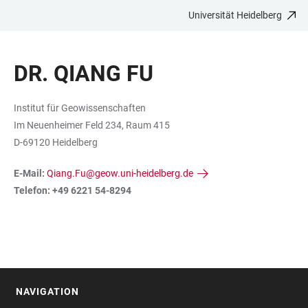
Universität Heidelberg
ZUM
HAUPTNAVIGATION
WEBSEITENSUCHE
LINKS
HAUPTINHALT
ÖFFNEN
ÖFFNEN
ZUR
DR. QIANG FU
BARRIEREFREIHEIT
Institut für Geowissenschaften
Im Neuenheimer Feld 234, Raum 415
D-69120 Heidelberg
E-Mail:
Qiang.Fu@geow.uni-heidelberg.de
Telefon: +49 6221 54-8294
NAVIGATION
FOOTER