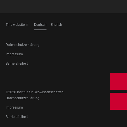
This website in
Deutsch
English
SPRACHEN
FOOTER
Datenschutzerklärung
LEGAL
Impressum
Barrierefreiheit
FOOTER
SOCIAL
MEDIA
©2026 Institut für Geowissenschaften
FOOTER
Datenschutzerklärung
LEGAL
Impressum
Barrierefreiheit