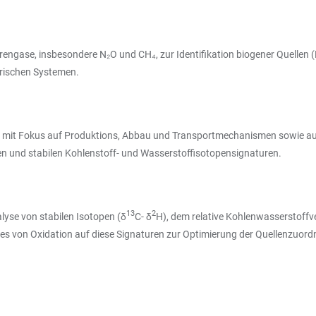
ngase, insbesondere N₂O und CH₄, zur Identifikation biogener Quellen (P
trischen Systemen.
 mit Fokus auf Produktions, Abbau und Transportmechanismen sowie au
und stabilen Kohlenstoff- und Wasserstoffisotopensignaturen.
13
2
lyse von stabilen Isotopen (δ
C- δ
H), dem relative Kohlenwasserstoffv
s von Oxidation auf diese Signaturen zur Optimierung der Quellenzuordnu