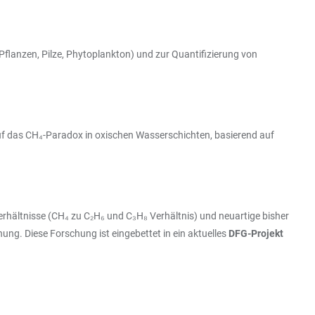
flanzen, Pilze, Phytoplankton) und zur Quantifizierung von
f das CH₄-Paradox in oxischen Wasserschichten, basierend auf
erhältnisse (CH₄ zu C₂H₆ und C₃H₈ Verhältnis) und neuartige bisher
ng. Diese Forschung ist eingebettet in ein aktuelles
DFG-Projekt