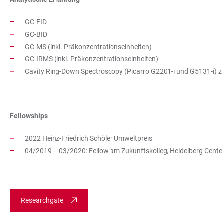
GC-FID
GC-BID
GC-MS (inkl. Präkonzentrationseinheiten)
GC-IRMS (inkl. Präkonzentrationseinheiten)
Cavity Ring-Down Spectroscopy (Picarro G2201-i und G5131-i) z
Fellowships
2022 Heinz-Friedrich Schöler Umweltpreis
04/2019 – 03/2020: Fellow am Zukunftskolleg, Heidelberg Cente
Researchgate