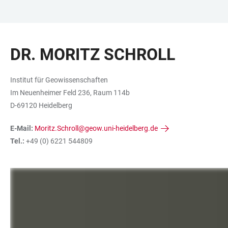
ZUM
HAUPTNAVIGATION
WEBSEITENSUCHE
LINKS
HAUPTINHALT
ÖFFNEN
ÖFFNEN
ZUR
DR. MORITZ SCHROLL
BARRIEREFREIHEIT
Institut für Geowissenschaften
Im Neuenheimer Feld 236, Raum 114b
D-69120 Heidelberg
E-Mail:
Moritz.Schroll@geow.uni-heidelberg.de
Tel.:
+49 (0) 6221 544809