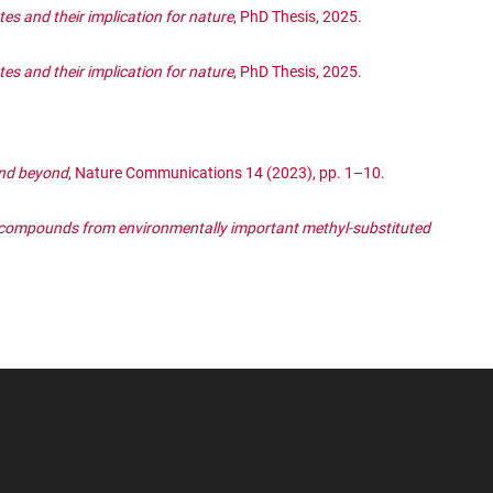
s and their implication for nature
, PhD Thesis, 2025.
s and their implication for nature
, PhD Thesis, 2025.
 and beyond
, Nature Communications 14 (2023), pp. 1–10.
2 compounds from environmentally important methyl-substituted