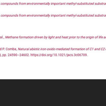
 compounds from environmentally important methyl-substituted substrate
 compounds from environmentally important methyl-substituted substrate
al.,
Methane formation driven by light and heat prior to the origin of life
nd P. Comba,
Natural abiotic iron-oxido-mediated formation of C1 and C
3), pp. 24590–24602. https://doi.org/10.1021/jacs.3c06709.