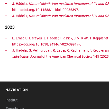
J. Hädeler,
Natural abiotic iron-mediated formation of C1 and C2
https://doi.org/10.11588/heidok.00036397.
J. Hädeler,
Natural abiotic iron-mediated formation of C1 and C2
2023
L. Ernst, U. Barayeu, J. Hädeler, T.P. Dick, J.M. Klatt, F. Keppler et 
https://doi.org/10.1038/s41467-023-39917-0.
J. Hädeler, G. Velmurugan, R. Lauer, R. Radhamani, F. Keppler a
substrates
, Journal of the American Chemical Society 145 (202
NAVIGATION
FOOTER
Institut
Forschung