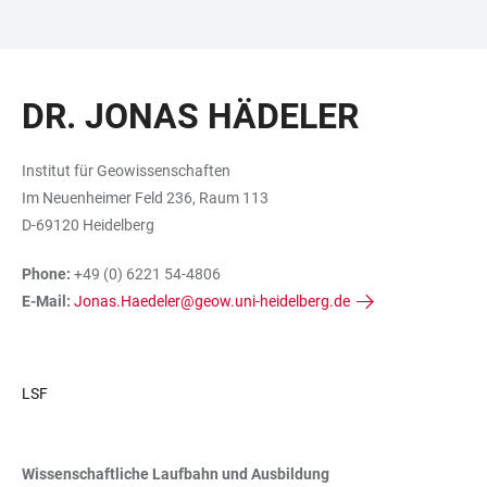
ZUM
HAUPTNAVIGATION
WEBSEITENSUCHE
LINKS
HAUPTINHALT
ÖFFNEN
ÖFFNEN
ZUR
DR. JONAS HÄDELER
BARRIEREFREIHEIT
Institut für Geowissenschaften
Im Neuenheimer Feld 236, Raum 113
D-69120 Heidelberg
Phone:
+49 (0) 6221 54-4806
E-Mail:
Jonas.Haedeler@geow.uni-heidelberg.de
LSF
Wissenschaftliche Laufbahn und Ausbildung