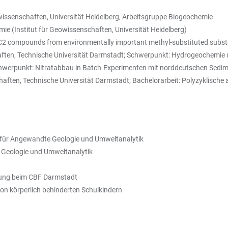
owissenschaften, Universität Heidelberg, Arbeitsgruppe Biogeochemie
e (Institut für Geowissenschaften, Universität Heidelberg)
 C2 compounds from environmentally important methyl-substituted substra
, Technische Universität Darmstadt; Schwerpunkt: Hydrogeochemie un
Schwerpunkt: Nitratabbau in Batch-Experimenten mit norddeutschen Sedi
n, Technische Universität Darmstadt; Bachelorarbeit: Polyzyklische a
 für Angewandte Geologie und Umweltanalytik
 Geologie und Umweltanalytik
rung beim CBF Darmstadt
n körperlich behinderten Schulkindern