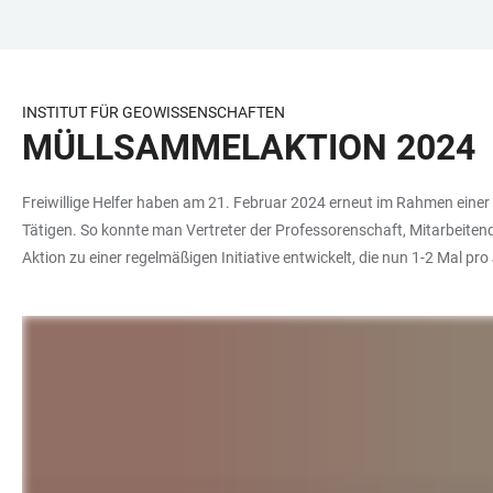
ZUM
HAUPTNAVIGATION
WEBSEITENSUCHE
LINKS
HAUPTINHALT
ÖFFNEN
ÖFFNEN
ZUR
BARRIEREFREIHEIT
INSTITUT FÜR GEOWISSENSCHAFTEN
MÜLLSAMMELAKTION 2024
Freiwillige Helfer haben am 21. Februar 2024 erneut im Rahmen einer
Tätigen. So konnte man Vertreter der Professorenschaft, Mitarbeiten
Aktion zu einer regelmäßigen Initiative entwickelt, die nun 1-2 Mal pr