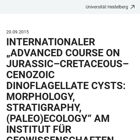
Universität Heidelberg
ZUM
HAUPTNAVIGATION
WEBSEITENSUCHE
LINKS
HAUPTINHALT
ÖFFNEN
ÖFFNEN
ZUR
BARRIEREFREIHEIT
20.09.2015
INTERNATIONALER
„ADVANCED COURSE ON
JURASSIC–CRETACEOUS–
CENOZOIC
DINOFLAGELLATE CYSTS:
MORPHOLOGY,
STRATIGRAPHY,
(PALEO)ECOLOGY“ AM
INSTITUT FÜR