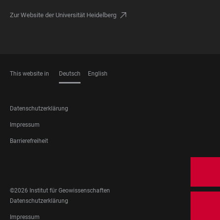
Zur Website der Universität Heidelberg
This website in
Deutsch
English
SPRACHEN
FOOTER
Datenschutzerklärung
LEGAL
Impressum
Barrierefreiheit
FOOTER
SOCIAL
MEDIA
©2026 Institut für Geowissenschaften
FOOTER
Datenschutzerklärung
LEGAL
Impressum