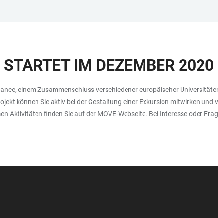
STARTET IM DEZEMBER 2020
y Alliance, einem Zusammenschluss verschiedener europäischer Universit
ekt können Sie aktiv bei der Gestaltung einer Exkursion mitwirken und v
 Aktivitäten finden Sie auf der MOVE-Webseite. Bei Interesse oder Frag