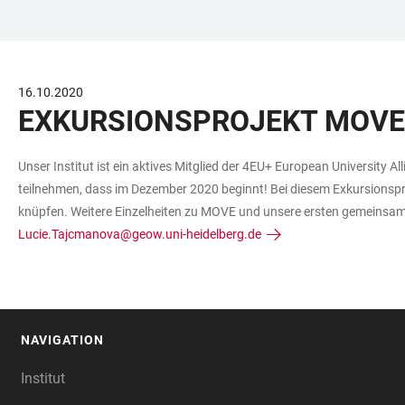
ZUM
HAUPTNAVIGATION
WEBSEITENSUCHE
LINKS
HAUPTINHALT
ÖFFNEN
ÖFFNEN
ZUR
BARRIEREFREIHEIT
16.10.2020
EXKURSIONSPROJEKT MOVE 
Unser Institut ist ein aktives Mitglied der 4EU+ European Universit
teilnehmen, dass im Dezember 2020 beginnt! Bei diesem Exkursionsproj
knüpfen. Weitere Einzelheiten zu MOVE und unsere ersten gemeinsamen
Lucie.Tajcmanova@geow.uni-heidelberg.de
NAVIGATION
FOOTER
Institut