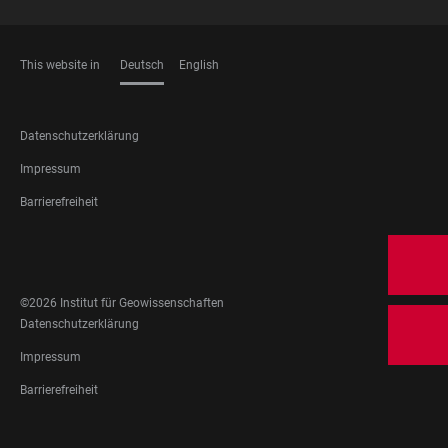
This website in
Deutsch
English
SPRACHEN
FOOTER
Datenschutzerklärung
LEGAL
Impressum
Barrierefreiheit
FOOTER
SOCIAL
MEDIA
©2026 Institut für Geowissenschaften
FOOTER
Datenschutzerklärung
LEGAL
Impressum
Barrierefreiheit