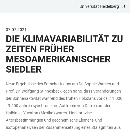
Universität Heidelberg
ZUM
HAUPTNAVIGATION
WEBSEITENSUCHE
LINKS
HAUPTINHALT
ÖFFNEN
ÖFFNEN
ZUR
BARRIEREFREIHEIT
07.07.2021
DIE KLIMAVARIABILITÄT ZU
ZEITEN FRÜHER
MESOAMERIKANISCHER
SIEDLER
Neue Ergebnisse des Forscherteams um Dr. Sophie Warken und
Prof. Dr. Wolfgang Stinnesbeck legen nahe, dass Veränderungen
der Sonnenaktivität während des frühen Holozäns vor ca. 11.000
- 9.500 Jahren synchron zum Auftreten von Dürren auf der
Halbinsel Yucatán (Mexiko) waren. Hochpräzise
Altersbestimmungen und geochemische Element- und
Isotopenanalysen der Zusammensetzung eines Stalagmiten aus