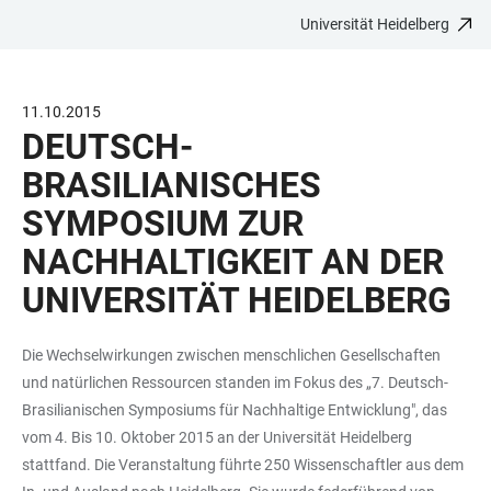
Universität Heidelberg
ZUM
HAUPTNAVIGATION
WEBSEITENSUCHE
LINKS
HAUPTINHALT
ÖFFNEN
ÖFFNEN
ZUR
BARRIEREFREIHEIT
11.10.2015
DEUTSCH-
BRASILIANISCHES
SYMPOSIUM ZUR
NACHHALTIGKEIT AN DER
UNIVERSITÄT HEIDELBERG
Die Wechselwirkungen zwischen menschlichen Gesellschaften
und natürlichen Ressourcen standen im Fokus des „7. Deutsch-
Brasilianischen Symposiums für Nachhaltige Entwicklung", das
vom 4. Bis 10. Oktober 2015 an der Universität Heidelberg
stattfand. Die Veranstaltung führte 250 Wissenschaftler aus dem