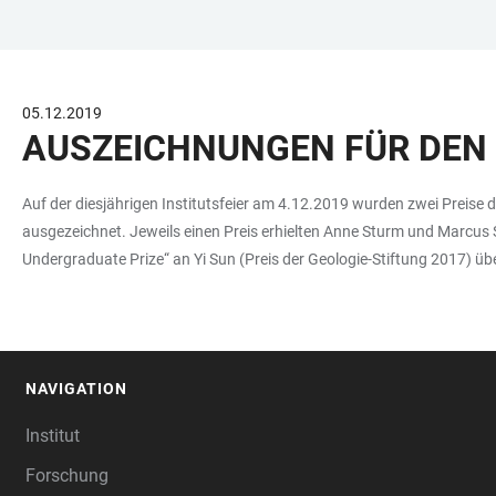
ZUM
HAUPTNAVIGATION
WEBSEITENSUCHE
LINKS
HAUPTINHALT
ÖFFNEN
ÖFFNEN
ZUR
BARRIEREFREIHEIT
05.12.2019
AUSZEICHNUNGEN FÜR DEN
Auf der diesjährigen Institutsfeier am 4.12.2019 wurden zwei Preise
ausgezeichnet. Jeweils einen Preis erhielten Anne Sturm und Marcus 
Undergraduate Prize“ an Yi Sun (Preis der Geologie-Stiftung 2017) üb
NAVIGATION
FOOTER
Institut
Forschung