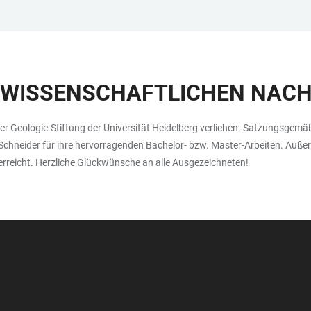
 WISSENSCHAFTLICHEN NAC
 der Geologie-Stiftung der Universität Heidelberg verliehen. Satzungsgem
Schneider für ihre hervorragenden Bachelor- bzw. Master-Arbeiten. Auße
erreicht. Herzliche Glückwünsche an alle Ausgezeichneten!