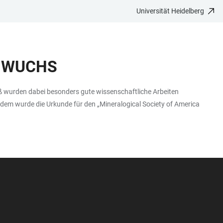
Universität Heidelberg
HWUCHS
äß wurden dabei besonders gute wissenschaftliche Arbeiten
rdem wurde die Urkunde für den „Mineralogical Society of America