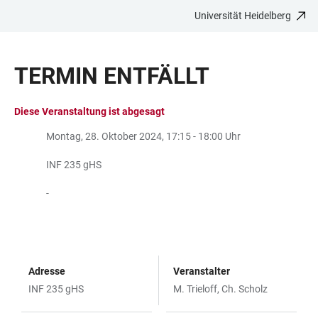
Universität Heidelberg
ZUM
HAUPTNAVIGATION
WEBSEITENSUCHE
LINKS
HAUPTINHALT
ÖFFNEN
ÖFFNEN
ZUR
TERMIN ENTFÄLLT
BARRIEREFREIHEIT
Diese Veranstaltung ist abgesagt
Montag, 28. Oktober 2024, 17:15 - 18:00 Uhr
INF 235 gHS
-
Adresse
Veranstalter
INF 235 gHS
M. Trieloff, Ch. Scholz