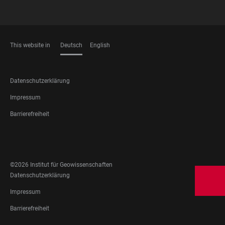
This website in
Deutsch
English
SPRACHEN
FOOTER
Datenschutzerklärung
LEGAL
Impressum
Barrierefreiheit
FOOTER
SOCIAL
MEDIA
©2026 Institut für Geowissenschaften
FOOTER
Datenschutzerklärung
LEGAL
Impressum
Barrierefreiheit