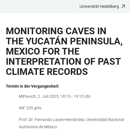
Universität Heidelberg
ZUM
HAUPTNAVIGATION
WEBSEITENSUCHE
LINKS
HAUPTINHALT
ÖFFNEN
ÖFFNEN
ZUR
MONITORING CAVES IN
BARRIEREFREIHEIT
THE YUCATÁN PENINSULA,
MEXICO FOR THE
INTERPRETATION OF PAST
CLIMATE RECORDS
Termin in der Vergangenheit
Mittwoch, 2. Juli 2025, 18:15 - 19:15 Uhr
INF 235 gHs
Prof. Dr. Fernanda Lases-Hernández, Universidad Nacional
Autónoma de México