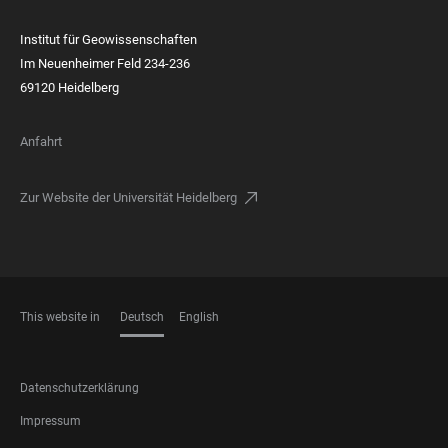
Institut für Geowissenschaften
Im Neuenheimer Feld 234-236
69120 Heidelberg
Anfahrt
Zur Website der Universität Heidelberg
This website in
Deutsch
English
SPRACHEN
FOOTER
Datenschutzerklärung
LEGAL
Impressum