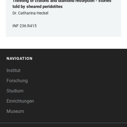
Thinning of cratons and diamond resorption - stories
told by sheared peridotites
Dr. Catharina Heckel
INF 236 R415
NAVIGATION
FOOTER
Institut
Forschung
Studium
Einrichtungen
Museum