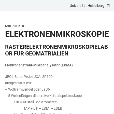
Universität Heidelberg
ZUM
HAUPTNAVIGATION
WEBSEITENSUCHE
LINKS
HAUPTINHALT
ÖFFNEN
ÖFFNEN
ZUR
BARRIEREFREIHEIT
MIKROSKOPIE
ELEKTRONENMIKROSKOPIE
RASTERELEKTRONENMIKROSKOPIELAB
OR FÜR GEOMATRIALIEN
Elektronenstrahl-Mikroanalysator (EPMA)
JEOL SuperProbe JXA-iSP100
ausgestattet mit:
– Wolframwendel oder LaB6
– 5 Wellenlängen-dispersive Kristallspektroskope:
Ein 4-Kristall Spektrometer:
TAP + LiF + LDE1 + LDEB