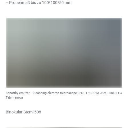
– Probenmaß bis zu 100*100*50 mm
Schottky emitter – Scanning electron microscope JEOL FEG-SEM JSM-IT800 |
FG
Tajcmanova
Binokular Stemi 508