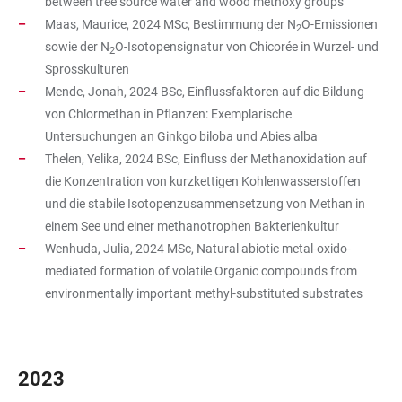
between tree source water and wood methoxy groups
Maas, Maurice, 2024 MSc, Bestimmung der N
O-Emissionen
2
sowie der N
O-Isotopensignatur von Chicorée in Wurzel- und
2
Sprosskulturen
Mende, Jonah, 2024 BSc, Einflussfaktoren auf die Bildung
von Chlormethan in Pflanzen: Exemplarische
Untersuchungen an Ginkgo biloba und Abies alba
Thelen, Yelika, 2024 BSc, Einfluss der Methanoxidation auf
die Konzentration von kurzkettigen Kohlenwasserstoffen
und die stabile Isotopenzusammensetzung von Methan in
einem See und einer methanotrophen Bakterienkultur
Wenhuda, Julia, 2024 MSc, Natural abiotic metal-oxido-
mediated formation of volatile Organic compounds from
environmentally important methyl-substituted substrates
2023