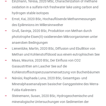
Einzmann, Teresa, 2020 MSc, Characterization of methane
oxidation in a sulfate-rich freshwater lake using carbon and
hydrogen stable isotopes
Ernst, Kai, 2020 BSc, Hochauflösende Methanmessungen
des Epilimnions im Willersinnweiher
Gruß, Savinja, 2020 BSc, Produktion von Methan durch
phototrophe Eisen(II)-oxidierenden Mikroorganismen unter
anaeroben Bedingungen
Lienenlüke, Martin, 2020 BSc, Diffusion und Ebullition von
Methan und Kohlenstoffdioxid aus einem eutrophischen See
Maas, Maurice, 2020 BSc, Der Einfluss von CO2
Gasaustritten am Laacher See auf die
Kohlenstoffisotopenzusammensetzung von Buchenbäumen
Nánási, Raphaela Luna, 2020 BSc, Gesamtgas- und
Mineralphasenanalysen basischer Ganggesteine des Werra-
Fulda-Kalireviers
Steinemann, Susan, 2020 BSc, Hydrogeochemische und
mineralogische Untersuchungen von Sedimenten der