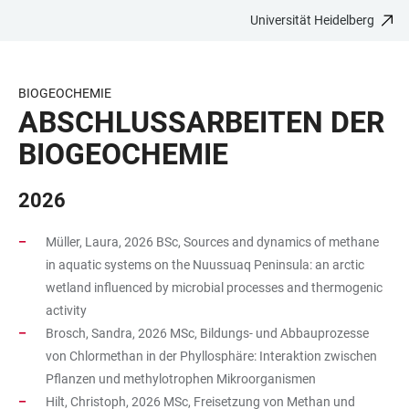
Universität Heidelberg
ZUM
HAUPTNAVIGATION
WEBSEITENSUCHE
LINKS
HAUPTINHALT
ÖFFNEN
ÖFFNEN
ZUR
BARRIEREFREIHEIT
BIOGEOCHEMIE
ABSCHLUSSARBEITEN DER
BIOGEOCHEMIE
2026
Müller, Laura, 2026 BSc, Sources and dynamics of methane
in aquatic systems on the Nuussuaq Peninsula: an arctic
wetland influenced by microbial processes and thermogenic
activity
Brosch, Sandra, 2026 MSc, Bildungs- und Abbauprozesse
von Chlormethan in der Phyllosphäre: Interaktion zwischen
Pflanzen und methylotrophen Mikroorganismen
Hilt, Christoph, 2026 MSc, Freisetzung von Methan und