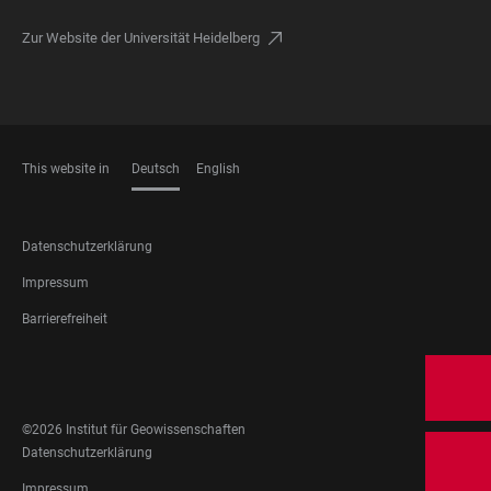
Zur Website der Universität Heidelberg
This website in
Deutsch
English
SPRACHEN
FOOTER
Datenschutzerklärung
LEGAL
Impressum
Barrierefreiheit
FOOTER
SOCIAL
MEDIA
©2026 Institut für Geowissenschaften
FOOTER
Datenschutzerklärung
LEGAL
Impressum