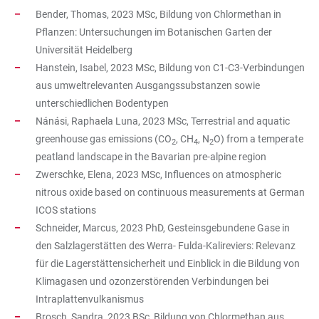
Bender, Thomas, 2023 MSc, Bildung von Chlormethan in
Pflanzen: Untersuchungen im Botanischen Garten der
Universität Heidelberg
Hanstein, Isabel, 2023 MSc, Bildung von C1-C3-Verbindungen
aus umweltrelevanten Ausgangssubstanzen sowie
unterschiedlichen Bodentypen
Nánási, Raphaela Luna, 2023 MSc, Terrestrial and aquatic
greenhouse gas emissions (CO
, CH
, N
O) from a temperate
2
4
2
peatland landscape in the Bavarian pre-alpine region
Zwerschke, Elena, 2023 MSc, Influences on atmospheric
nitrous oxide based on continuous measurements at German
ICOS stations
Schneider, Marcus, 2023 PhD, Gesteinsgebundene Gase in
den Salzlagerstätten des Werra- Fulda-Kalireviers: Relevanz
für die Lagerstättensicherheit und Einblick in die Bildung von
Klimagasen und ozonzerstörenden Verbindungen bei
Intraplattenvulkanismus
Brosch, Sandra, 2023 BSc, Bildung von Chlormethan aus