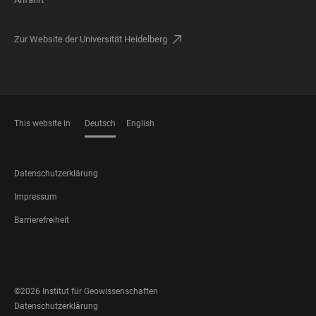
Zur Website der Universität Heidelberg
This website in
Deutsch
English
SPRACHEN
FOOTER
Datenschutzerklärung
LEGAL
Impressum
Barrierefreiheit
FOOTER
SOCIAL
MEDIA
©2026 Institut für Geowissenschaften
FOOTER
Datenschutzerklärung