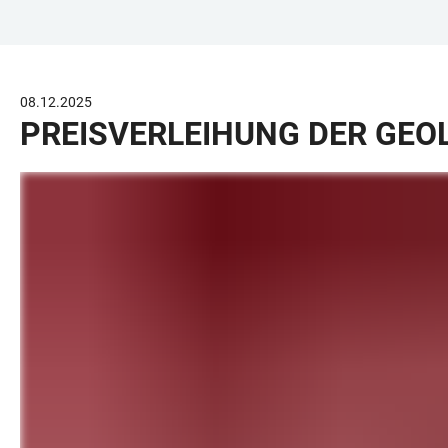
ZUM
HAUPTNAVIGATION
WEBSEITENSUCHE
LINKS
HAUPTINHALT
ÖFFNEN
ÖFFNEN
ZUR
BARRIEREFREIHEIT
08.12.2025
PREISVERLEIHUNG DER GEO