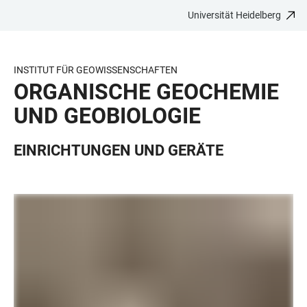
Universität Heidelberg
ZUM
HAUPTNAVIGATION
WEBSEITENSUCHE
LINKS
HAUPTINHALT
ÖFFNEN
ÖFFNEN
ZUR
BARRIEREFREIHEIT
INSTITUT FÜR GEOWISSENSCHAFTEN
ORGANISCHE GEOCHEMIE
UND GEOBIOLOGIE
EINRICHTUNGEN UND GERÄTE
LINKS