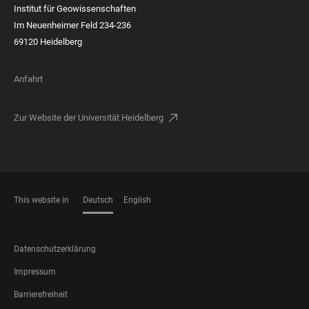
Institut für Geowissenschaften
Im Neuenheimer Feld 234-236
69120 Heidelberg
Anfahrt
Zur Website der Universität Heidelberg
This website in
Deutsch
English
SPRACHEN
FOOTER
Datenschutzerklärung
LEGAL
Impressum
Barrierefreiheit