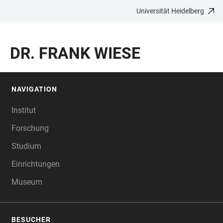
Universität Heidelberg
ZUM
HAUPTNAVIGATION
WEBSEITENSUCHE
LINKS
HAUPTINHALT
ÖFFNEN
ÖFFNEN
ZUR
DR. FRANK WIESE
BARRIEREFREIHEIT
NAVIGATION
FOOTER
Institut
Forschung
Studium
Einrichtungen
Museum
BESUCHER